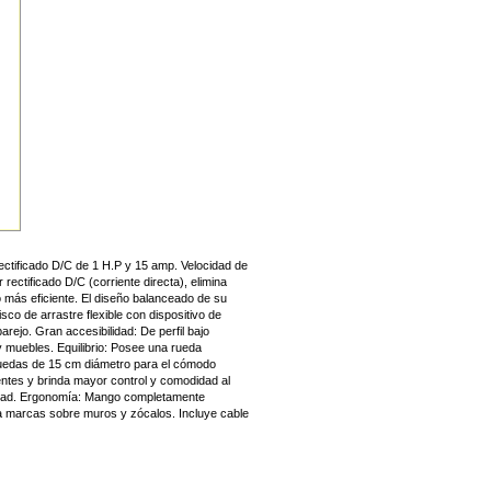
rectificado D/C de 1 H.P y 15 amp. Velocidad de
ectificado D/C (corriente directa), elimina
 más eficiente. El diseño balanceado de su
co de arrastre flexible con dispositivo de
arejo. Gran accesibilidad: De perfil bajo
y muebles. Equilibrio: Posee una rueda
 ruedas de 15 cm diámetro para el cómodo
dentes y brinda mayor control y comodidad al
cidad. Ergonomía: Mango completamente
ja marcas sobre muros y zócalos. Incluye cable