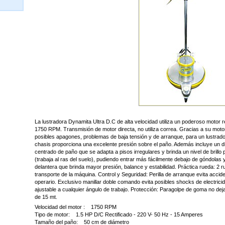
La lustradora Dynamita Ultra D.C de alta velocidad utiliza un poderoso motor 
1750 RPM. Transmisión de motor directa, no utiliza correa. Gracias a su motor r
posibles apagones, problemas de baja tensión y de arranque, para un lustrado
chasis proporciona una excelente presión sobre el paño. Además incluye un dis
centrado de paño que se adapta a pisos irregulares y brinda un nivel de brillo p
(trabaja al ras del suelo), pudiendo entrar más fácilmente debajo de góndolas 
delantera que brinda mayor presión, balance y estabilidad. Práctica rueda: 2
transporte de la máquina. Control y Seguridad: Perilla de arranque evita acci
operario. Exclusivo manillar doble comando evita posibles shocks de electri
ajustable a cualquier ángulo de trabajo. Protección: Paragolpe de goma no de
de 15 mt.
Velocidad del motor : 1750 RPM
Tipo de motor: 1.5 HP D/C Rectificado - 220 V- 50 Hz - 15 Amperes
Tamaño del paño: 50 cm de diámetro