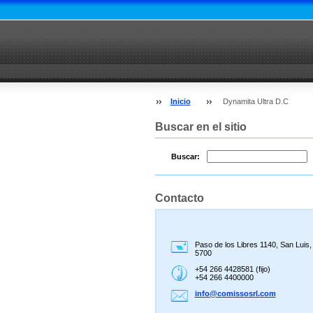
Inicio
Dynamita Ultra D.C
Buscar en el sitio
Buscar:
Contacto
Paso de los Libres 1140, San Luis
5700
+54 266 4428581 (fijo)
+54 266 4400000
info@com
issosrl.
com