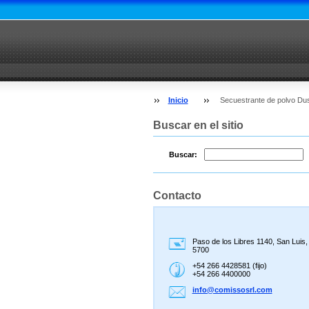
Inicio
Secuestrante de polvo Du
Buscar en el sitio
Buscar:
Contacto
Paso de los Libres 1140, San Luis
5700
+54 266 4428581 (fijo)
+54 266 4400000
info@com
issosrl.
com