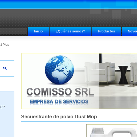
Inicio
¿Quiénes somos?
Productos
Nove
st Mop
, CP
Secuestrante de polvo Dust Mop